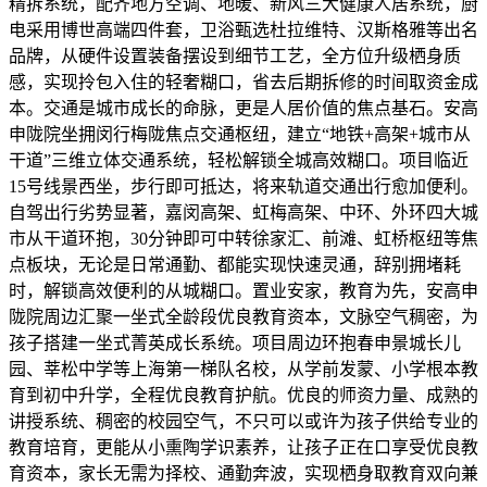
精拆系统，配齐地方空调、地暖、新风三大健康人居系统，厨
电采用博世高端四件套，卫浴甄选杜拉维特、汉斯格雅等出名
品牌，从硬件设置装备摆设到细节工艺，全方位升级栖身质
感，实现拎包入住的轻奢糊口，省去后期拆修的时间取资金成
本。交通是城市成长的命脉，更是人居价值的焦点基石。安高
申陇院坐拥闵行梅陇焦点交通枢纽，建立“地铁+高架+城市从
干道”三维立体交通系统，轻松解锁全城高效糊口。项目临近
15号线景西坐，步行即可抵达，将来轨道交通出行愈加便利。
自驾出行劣势显著，嘉闵高架、虹梅高架、中环、外环四大城
市从干道环抱，30分钟即可中转徐家汇、前滩、虹桥枢纽等焦
点板块，无论是日常通勤、都能实现快速灵通，辞别拥堵耗
时，解锁高效便利的从城糊口。置业安家，教育为先，安高申
陇院周边汇聚一坐式全龄段优良教育资本，文脉空气稠密，为
孩子搭建一坐式菁英成长系统。项目周边环抱春申景城长儿
园、莘松中学等上海第一梯队名校，从学前发蒙、小学根本教
育到初中升学，全程优良教育护航。优良的师资力量、成熟的
讲授系统、稠密的校园空气，不只可以或许为孩子供给专业的
教育培育，更能从小熏陶学识素养，让孩子正在口享受优良教
育资本，家长无需为择校、通勤奔波，实现栖身取教育双向兼