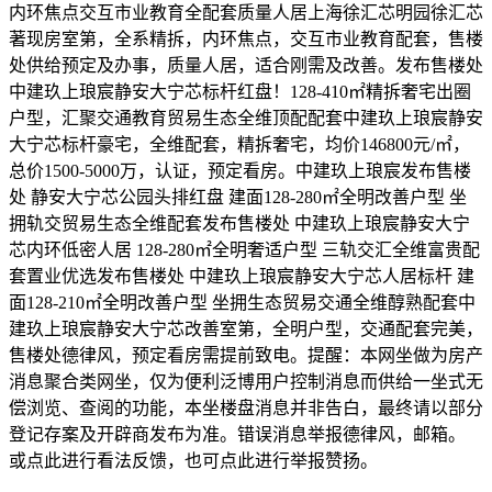
内环焦点交互市业教育全配套质量人居上海徐汇芯明园徐汇芯
著现房室第，全系精拆，内环焦点，交互市业教育配套，售楼
处供给预定及办事，质量人居，适合刚需及改善。发布售楼处
中建玖上琅宸静安大宁芯标杆红盘！128-410㎡精拆奢宅出圈
户型，汇聚交通教育贸易生态全维顶配配套中建玖上琅宸静安
大宁芯标杆豪宅，全维配套，精拆奢宅，均价146800元/㎡，
总价1500-5000万，认证，预定看房。中建玖上琅宸发布售楼
处 静安大宁芯公园头排红盘 建面128-280㎡全明改善户型 坐
拥轨交贸易生态全维配套发布售楼处 中建玖上琅宸静安大宁
芯内环低密人居 128-280㎡全明奢适户型 三轨交汇全维富贵配
套置业优选发布售楼处 中建玖上琅宸静安大宁芯人居标杆 建
面128-210㎡全明改善户型 坐拥生态贸易交通全维醇熟配套中
建玖上琅宸静安大宁芯改善室第，全明户型，交通配套完美，
售楼处德律风，预定看房需提前致电。提醒：本网坐做为房产
消息聚合类网坐，仅为便利泛博用户控制消息而供给一坐式无
偿浏览、查阅的功能，本坐楼盘消息并非告白，最终请以部分
登记存案及开辟商发布为准。错误消息举报德律风，邮箱。
或点此进行看法反馈，也可点此进行举报赞扬。