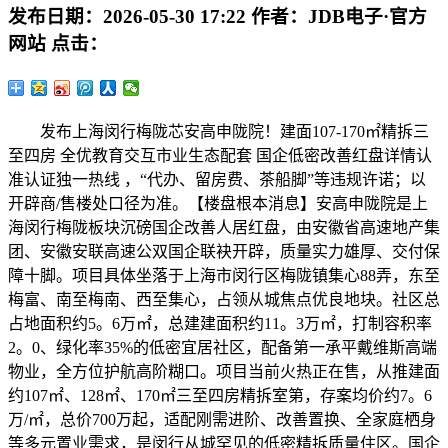
发布日期：
2026-05-30 17:22
作者：
JDB电子·官方
网站
点击：
发布上海闵行梅陇芯安高申陇院！建面107-170㎡精拆三
至四房 全优教育交互市业生态配套 国企低密改善红盘详情认
准认证独一热线 ，“代办、留房费、茶船脚”等违规许诺；以
开辟商/售楼处口径为准。【楼盘根本消息】安高申陇院是上
海闵行梅陇板块沉磅国企改善人居红盘，由安徽省高速地产集
团、安徽安联高速公双国企联袂开辟，质量实力雄厚、交付保
障十脚。项目具体坐落于上海市闵行区梅陇镇集心88弄，东至
梅富、南至梅南、西至集心，占领从城焦点优良地块。社区总
占地面积约5。6万㎡，总建建面积约11。3万㎡，打制容积率
2。0、绿化率35%的低密宜居社区，配备第一承平戴维斯高端
物业，全方位护航高阶糊口。项目当前火热正在售，从推建面
约107㎡、128㎡、170㎡三至四房精拆室第，存案均价约7。6
万/㎡，总价700万起，适配刚需进阶、改善置换、全家庭栖身
等多元置业需求，是闵行从城罕见的低密精拆质量住区。国企