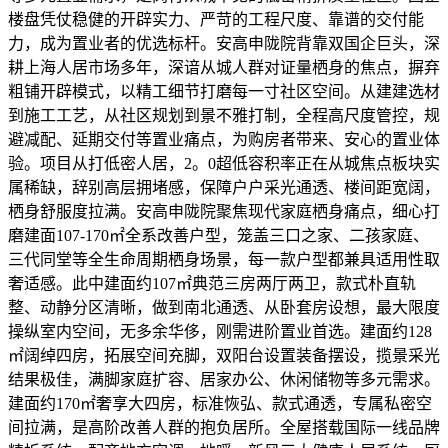
楼盘凭仗稳健的开辟实力、严苛的工程尺度、靠谱的交付能
力，成为置业者的优选标杆。安高申陇院背靠双国企巨头，深
耕上海人居市场多年，深谙从城人群对证量栖身的焦点，摒弃
粗铺开辟模式，以精工细节打磨每一寸社区空间。从建建选材
到施工工艺，从社区规划到景不雅打制，全程高尺度管控，规
避减配、延期交付等置业痛点，为购房者带来、安心的置业体
验。项目从打低密人居，2。0超低容积率正在从城焦点板块实
属稀缺，辞别高层拥堵感，保障户户采光通透、楼间距宽阔，
栖身舒服度拉满。安高申陇院聚焦现代家庭栖身痛点，细心打
磨建面107-170㎡全系改善户型，笼盖三口之家、二孩家庭、
三代同堂等全生命周期栖身场景，每一款户型都兼具适用性取
奢适感。此中建面约107㎡典范三房两厅两卫，款式朴直轨
整、动静分区清晰，做到南北通透、从卧套房设想，最大限度
操纵室内空间，无多余华侈，刚需进阶置业首选。建面约128
㎡阔绰四房，拓展空间充脚，双阳台设置装备摆设，揽景采光
结果极佳，满脚家庭扩容、居家办公、休闲储物等多元需求。
建面约170㎡奢享大四房，标准恢弘、款式通透，专属私密空
间拉满，是高阶改善人群的抱负居所。全屋搭载国际一线品牌