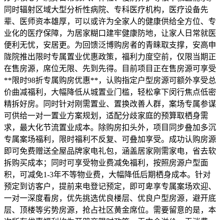
同时辐射区域大型分析性病院、专科医疗机构，医疗设备先
辈、医师资本雄厚，可以或许为全家人的健康供给全方位、专
业化的医疗保障，为居家糊口建牢健康防地，让家人日常就医
便利无忧，安居更。为回馈泛博购房者的青睐取支撑，安高申
陇院推出限时专属置业优惠政策，福利力度空前，仅限当期正
在售房源，席位无限、先到先得。目前项目正在售房源可享受
**限时98折专属购房优惠**，认购指定户型房源可额外享受总
价曲减福利，大幅降低从城置业门槛，轻松拿下闵行焦点低密
精拆好房。同时针对刚需置业、置换改善人群，案场专属参谋
可供给一对一置业方案规划，适配分歧家庭的预算取栖身需
求，最大化节流置业成本。除购房扣头外，项目同步叠加多沉
专属案场福利，限时福利不反复、可叠加享受。成功认购房源
即可免费赠送全屋品牌家电礼包，涵盖居家刚需家电，省去软
拆购买成本；同时可享受物业费减免福利，按照房源户型面
积，可减免1-3年不等物业费，大幅降低后期栖身成本。针对
预定到访客户，提前来电登记预定，即可卑享专属案场欢迎、
一对一深度看房，优先挑选优良楼层、优良户型房源，避开底
层、顶楼等劣势房源，抢占社区黄金席位。需要留意的是，本