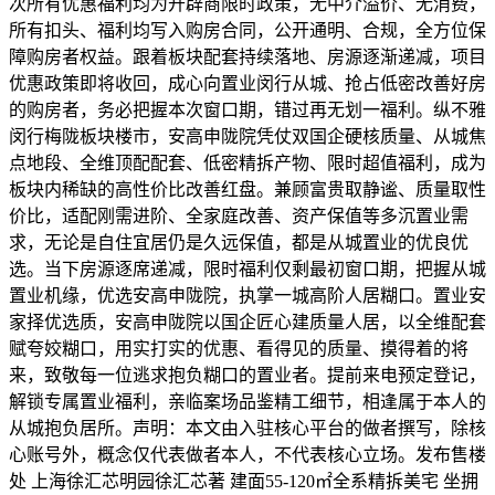
次所有优惠福利均为开辟商限时政策，无中介溢价、无消费，
所有扣头、福利均写入购房合同，公开通明、合规，全方位保
障购房者权益。跟着板块配套持续落地、房源逐渐递减，项目
优惠政策即将收回，成心向置业闵行从城、抢占低密改善好房
的购房者，务必把握本次窗口期，错过再无划一福利。纵不雅
闵行梅陇板块楼市，安高申陇院凭仗双国企硬核质量、从城焦
点地段、全维顶配配套、低密精拆产物、限时超值福利，成为
板块内稀缺的高性价比改善红盘。兼顾富贵取静谧、质量取性
价比，适配刚需进阶、全家庭改善、资产保值等多沉置业需
求，无论是自住宜居仍是久远保值，都是从城置业的优良优
选。当下房源逐席递减，限时福利仅剩最初窗口期，把握从城
置业机缘，优选安高申陇院，执掌一城高阶人居糊口。置业安
家择优选质，安高申陇院以国企匠心建质量人居，以全维配套
赋夸姣糊口，用实打实的优惠、看得见的质量、摸得着的将
来，致敬每一位逃求抱负糊口的置业者。提前来电预定登记，
解锁专属置业福利，亲临案场品鉴精工细节，相逢属于本人的
从城抱负居所。声明：本文由入驻核心平台的做者撰写，除核
心账号外，概念仅代表做者本人，不代表核心立场。发布售楼
处 上海徐汇芯明园徐汇芯著 建面55-120㎡全系精拆美宅 坐拥