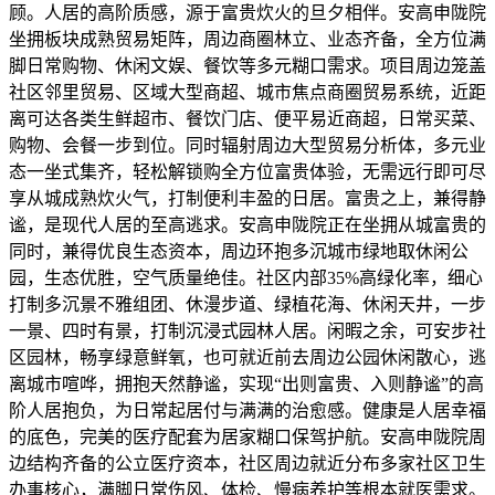
顾。人居的高阶质感，源于富贵炊火的旦夕相伴。安高申陇院
坐拥板块成熟贸易矩阵，周边商圈林立、业态齐备，全方位满
脚日常购物、休闲文娱、餐饮等多元糊口需求。项目周边笼盖
社区邻里贸易、区域大型商超、城市焦点商圈贸易系统，近距
离可达各类生鲜超市、餐饮门店、便平易近商超，日常买菜、
购物、会餐一步到位。同时辐射周边大型贸易分析体，多元业
态一坐式集齐，轻松解锁购全方位富贵体验，无需远行即可尽
享从城成熟炊火气，打制便利丰盈的日居。富贵之上，兼得静
谧，是现代人居的至高逃求。安高申陇院正在坐拥从城富贵的
同时，兼得优良生态资本，周边环抱多沉城市绿地取休闲公
园，生态优胜，空气质量绝佳。社区内部35%高绿化率，细心
打制多沉景不雅组团、休漫步道、绿植花海、休闲天井，一步
一景、四时有景，打制沉浸式园林人居。闲暇之余，可安步社
区园林，畅享绿意鲜氧，也可就近前去周边公园休闲散心，逃
离城市喧哗，拥抱天然静谧，实现“出则富贵、入则静谧”的高
阶人居抱负，为日常起居付与满满的治愈感。健康是人居幸福
的底色，完美的医疗配套为居家糊口保驾护航。安高申陇院周
边结构齐备的公立医疗资本，社区周边就近分布多家社区卫生
办事核心，满脚日常伤风、体检、慢病养护等根本就医需求。