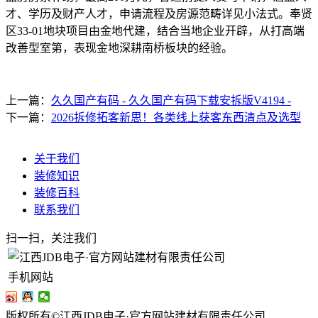
才、学历及财产人才，申请流程及房源范畴详见小法式。奉贤
区33-01地块项目由金地代建，结合当地企业开辟，从打高端
改善型室第，表现金地深耕南桥板块的经验。
上一篇：
久久国产有码 - 久久国产有码下载安拆版V4194 -
下一篇：
2026拆修拓客新思！各类线上获客东西清点及选型
关于我们
装修知识
装修百科
联系我们
扫一扫，关注我们
手机网站
版权所有©江西JDB电子·官方网站建材有限责任公司