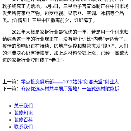
靴子终究正式落地。5月6日，三星电子官宣遏制正在中国市场
发卖所有家电产物，包罗电视、显示器、空调、冰箱等全品
类。(详情见！三星中国撤离前夕，谁屏障了。
2021年大概是家拆行业最忧伤的一年，若是用一个词来归
纳综合这一年的行业现正在，没有哪个词比“内卷”更适合了，
疫情的影响仍正在持续，房地产调控和监管愈发“峻厉”，人们
的消费决心仍有待恢复，加上原材料价钱上涨，已经一高歌大
进的家拆行业登时成了“卷王”。
上一篇：
零点投资俱乐部——2017姑苏“创客天堂”创业大
下一篇：
齐家优选从材共享展厅落地！一坐式选材赋能拆
关于我们
装修知识
装修百科
联系我们