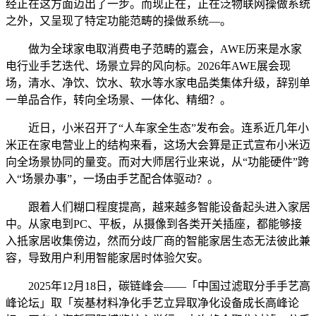
经正在这方面迈出了一步。而现正在，正在泛物联网操做系统
之外，又呈现了特定功能范畴的操做系统—。
做为全球家电取消费电子范畴的嘉会，AWE历来是水家
电行业手艺迭代、场景立异的风向标。2026年AWE展会现
场，清水、净饮、饮水、软水等水家电品类集体升级，辞别单
一单品合作，转向全场景、一体化、精细？。
近日，小米召开了“人车家全生态”发布会。连系近几年小
米正在家电营业上的结构来看，这场大会算是正式宣布小米迈
向全场景协同的量变。而对大师居行业来说，从“功能硬件”跨
入“场景办事”，一场由手艺配合体驱动？。
跟着人们糊口程度提高，越来越多智能设备起头进入家居
中。从家电到PC、平板，从摄像到各类开关插座，都能够接
入抵家居收集傍边，然而分歧厂商的智能家居生态无法彼此兼
容，导致用户利用智能家居时体验欠安。
2025年12月18日，碳链峰会——「中国过滤取分手手艺高
峰论坛」取「炭基材料净化手艺立异取净化设备成长高峰论