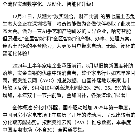
全流程实现数字化、从动化、智能化升级！
12月21日，从题为“数实融合，财产共创”的第七届土巴兔
生态大会正在深圳揭幕，哈奇智能做为合做伙伴参取了此次生
态大会。做为一直AI手艺和产物研发的立异企业，哈奇智能
但愿通过“全屋智能”和“全区智能”的产物、办事、处理方案，
连系土巴兔的平台能力，为更多用户带来自动、无感、闭环的
智能化体验！
2024年上半年家电企业承压前行，8月以旧换新国度补助
落地，实金白银的优惠中转消费者，整个家电行业如亢旱逢甘
雨，据奥维云网（AVC）推总数据，自国补落地以来家电市
场触底反弹，9月和10月别离送来同比29。2%、35。5%的高
增加，本年双十一节拍前置，叠加国补，各渠道增加显著！
全体概述 分化中苏醒，国补驱动增加 2025年第一季度，
中国厨房小家电市场正在履历了几年的波动后，呈现出较着的
分化取苏醒态势。按照奥维云网（AVC）推总数据，本季度
中国度电市场（不含3C）全渠道零售。