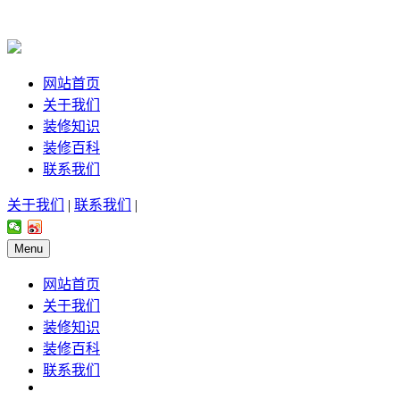
网站首页
关于我们
装修知识
装修百科
联系我们
关于我们
|
联系我们
|
Menu
网站首页
关于我们
装修知识
装修百科
联系我们