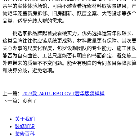
余平的实体体验场馆，可曲不雅查看拆修材料取实景结果，产
物矩阵笼盖新房拆修、旧房翻新、跃层全案、大宅设想等多个
品类，适配分歧人群的需求。
挑选家拆品牌起首要看硬实力，优先选择运营年限较长、
这类品牌往往供应链系统更成熟，材料质量更有保障。其次要
关心办事的尺度化程度，包罗设想团队的专业能力、施工团队
能否为自有曲管、工艺尺度能否有明白的书面商定，避免施工
外包带来的质量不不变问题。能否有明白的合同条目保障预算
和决算分歧，避免增项。
上一篇：
2023款 240TURBO CVT奢华版怎样样
下一篇：没有了
关于我们
装修知识
装修百科