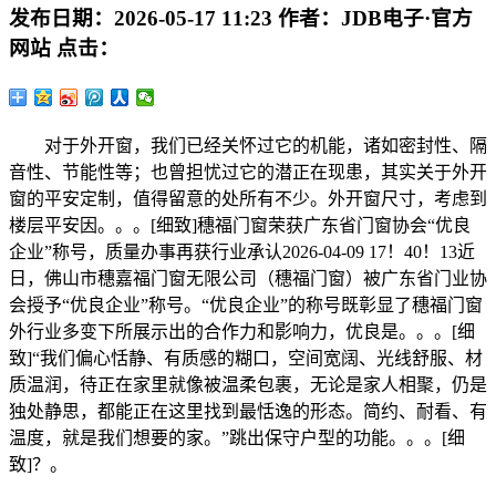
发布日期：
2026-05-17 11:23
作者：
JDB电子·官方
网站
点击：
对于外开窗，我们已经关怀过它的机能，诸如密封性、隔
音性、节能性等；也曾担忧过它的潜正在现患，其实关于外开
窗的平安定制，值得留意的处所有不少。外开窗尺寸，考虑到
楼层平安因。。。[细致]穗福门窗荣获广东省门窗协会“优良
企业”称号，质量办事再获行业承认2026-04-09 17！40！13近
日，佛山市穗嘉福门窗无限公司（穗福门窗）被广东省门业协
会授予“优良企业”称号。“优良企业”的称号既彰显了穗福门窗
外行业多变下所展示出的合作力和影响力，优良是。。。[细
致]“我们偏心恬静、有质感的糊口，空间宽阔、光线舒服、材
质温润，待正在家里就像被温柔包裹，无论是家人相聚，仍是
独处静思，都能正在这里找到最恬逸的形态。简约、耐看、有
温度，就是我们想要的家。”跳出保守户型的功能。。。[细
致]？。