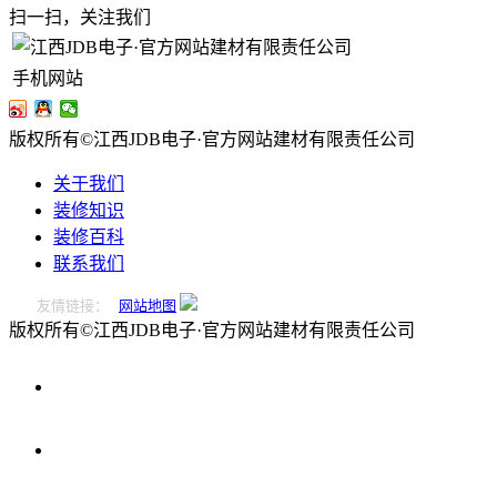
扫一扫，关注我们
手机网站
版权所有©江西JDB电子·官方网站建材有限责任公司
关于我们
装修知识
装修百科
联系我们
友情链接：
网站地图
版权所有©江西JDB电子·官方网站建材有限责任公司
0796-
2221166
在
线