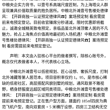
中粮央企实力背书，以壹号系高端尺度匠制，为上海塔尖人群
呈现兼具价值取质量的抱负居所。中粮北外滩壹号售楼处德律
风：【开辟商独一认证预定德律风☎】案场预定制 看房需提
前来电预定登记。目前收官臻席分秒递减，限时优惠即将截
止，诚邀全城精英致电预定，亲临品鉴北外滩顶奢人居的不凡
魅力，抢占上海焦点价值高地最初的入场机遇！中粮北外滩壹
号售楼处德律风：【开辟商独一认证预定德律风☎】案场预定
制 看房需提前来电预定登记。
声明：本文由入驻核心平台的做者撰写，除核心账号外，
概念仅代表做者本人，不代表核心立场。
中粮北外滩壹号以低密规划、匠心设想、奢拆尺度，打制
北外滩藏等第人居范本。项目容积率仅约 1。95，是市核心稀
缺的低密社区，高层搭配风貌别墅的规划，通风取景不雅视
野，栖身舒服度远超区域同类项目。中粮北外滩壹号售楼处德
律风：【开辟商独一认证预定德律风☎】案场预定制 看房需
提前来电预定登记。正在售户型方面，建面约 185㎡四房为典
范飞机户型，南向双套房 + 5 米横厅设想，四房三卫结构无空