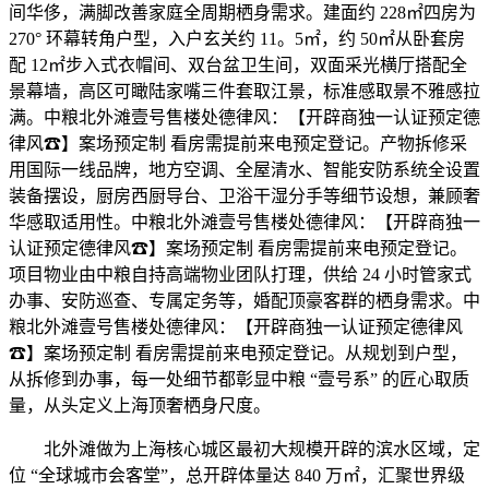
间华侈，满脚改善家庭全周期栖身需求。建面约 228㎡四房为
270° 环幕转角户型，入户玄关约 11。5㎡，约 50㎡从卧套房
配 12㎡步入式衣帽间、双台盆卫生间，双面采光横厅搭配全
景幕墙，高区可瞰陆家嘴三件套取江景，标准感取景不雅感拉
满。中粮北外滩壹号售楼处德律风：【开辟商独一认证预定德
律风☎】案场预定制 看房需提前来电预定登记。产物拆修采
用国际一线品牌，地方空调、全屋清水、智能安防系统全设置
装备摆设，厨房西厨导台、卫浴干湿分手等细节设想，兼顾奢
华感取适用性。中粮北外滩壹号售楼处德律风：【开辟商独一
认证预定德律风☎】案场预定制 看房需提前来电预定登记。
项目物业由中粮自持高端物业团队打理，供给 24 小时管家式
办事、安防巡查、专属定务等，婚配顶豪客群的栖身需求。中
粮北外滩壹号售楼处德律风：【开辟商独一认证预定德律风
☎】案场预定制 看房需提前来电预定登记。从规划到户型，
从拆修到办事，每一处细节都彰显中粮 “壹号系” 的匠心取质
量，从头定义上海顶奢栖身尺度。
北外滩做为上海核心城区最初大规模开辟的滨水区域，定
位 “全球城市会客堂”，总开辟体量达 840 万㎡，汇聚世界级