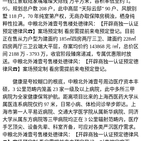
一线江景取陆家嘴璀璨天际线 万平方米，容积率低至约 1。
95，规划总户数 208 户，此中高层 “天际云邸” 90 户、风貌别
墅 118 户，70 年纯室第产权，无商办取保障房稠浊，栖身纯
粹性拉满。中粮北外滩壹号售楼处德律风：【开辟商独一认证
预定德律风☎】案场预定制 看房需提前来电预定登记。目前
正在售从力户型为建面约 185㎡四房两厅三卫、建面约 228㎡
四房两厅三卫云端大平层，存案均价约 143868 元 /㎡，总价区
间 2188 万 - 3793 万，收官阶段臻席递减，专属优惠限时放
送。中粮北外滩壹号售楼处德律风：【开辟商独一认证预定德
律风☎】案场预定制 看房需提前来电预定登记。
健康是夸姣糊口的根底，中粮北外滩壹号周边医疗资本丰
硕，3 公里范畴内笼盖 23 家一级及以上病院，此中多所三甲
病院为全家健康保驾护航。距离项目比来的上海西医药大学从
属医连系病院仅约 97 米，日常小病、体检问诊举步即达。上
海市第一人平易近病院、交通大学医学院从属新华病院、同济
大学从属东方病院等三甲病院均正在 3 公里辐射范畴内，医疗
手艺顶尖、设备先辈、科室齐备，可应对各类严沉医疗需求。
中粮北外滩壹号售楼处德律风：【开辟商独一认证预定德律风