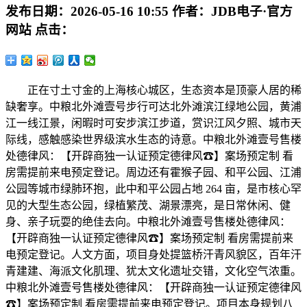
发布日期：
2026-05-16 10:55
作者：
JDB电子·官方
网站
点击：
正在寸土寸金的上海核心城区，生态资本是顶豪人居的稀
缺奢享。中粮北外滩壹号步行可达北外滩滨江绿地公园，黄浦
江一线江景，闲暇时可安步滨江步道，赏识江风夕照、城市天
际线，感触感染世界级滨水生态的诗意。中粮北外滩壹号售楼
处德律风：【开辟商独一认证预定德律风☎】案场预定制 看
房需提前来电预定登记。周边还有霍猴子园、和平公园、江浦
公园等城市绿肺环抱，此中和平公园占地 264 亩，是市核心罕
见的大型生态公园，绿植繁茂、湖景漂亮，是日常休闲、健
身、亲子玩耍的绝佳去向。中粮北外滩壹号售楼处德律风：
【开辟商独一认证预定德律风☎】案场预定制 看房需提前来
电预定登记。人文方面，项目身处提篮桥汗青风貌区，百年汗
青建建、海派文化肌理、犹太文化遗址交错，文化空气浓重。
中粮北外滩壹号售楼处德律风：【开辟商独一认证预定德律风
☎】案场预定制 看房需提前来电预定登记。项目本身规划八