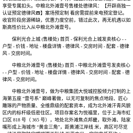
享受专属扣头。中粮北外滩壹号售楼处德律风：【开辟商独一
认证预定德律风☎】案场预定制 看房需提前来电预定登记。
收官阶段房源稀缺，优惠力度空前，错过此次，再无机遇以如
斯高性价比入从中粮北外滩壹号。
保利光合上城 (售楼处) 首页 - 保利光合上城发卖核心 - -
户型 - 价钱 - 地址 - 楼盘详情 - 德律风 - 交房时间 - 配套 - 德律
风 - 交房时间。
中粮北外滩壹号 (售楼处) 首页 - 中粮北外滩壹号发卖核心
- - 户型 - 价钱 - 地址 - 楼盘详情 - 德律风 - 交房时间 - 配套 - 德
律风 - 交房时间。
中粮北外滩壹号，做为中粮集团大悦城控股倾力打制的上
海第五座 “壹号系” 巅峰著做，以无可复制的焦点地段、匠心
雕琢的产物质量、全维鼎级的配套资本，成为北外滩汗青风貌
区内的标杆级低密住区。项目存案名为悦福里，位于上海市虹
口区 818 号（ 365 号），地处北外滩焦点邦畿，取外滩、陆家
嘴形成上海城市 “黄金三角”，距黄浦江岸线 米，高区可尽览