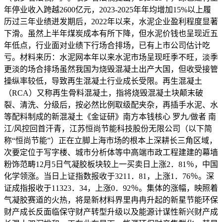
年停业收入跨越2600亿元，2023-2025年年均增加15%以上履
历过三年业绩迸发期后，2022年以来，水泥企业盈利程度显著
下滑。虽然上半年煤炭成本有所下降，但水泥价钱也呈现近五
年低点，行业面对业绩下行场合排场，已有上市公司估计吃
亏。材料来历：水泥网本年以来水泥市场呈现旺季不旺，淡季
更淡的场合排场虽然我国为烧毁混凝土出产大国，但收受接管
操纵率较低，导致再生混凝土行业成长受限。再生混凝土
（RCA）又称再生骨料混凝土，指将烧毁混凝土块颠末破
裂、清洗、分级后，按必然比例取级配夹杂，再插手水泥、水
等配料制成的新混凝土《金证研》南方本钱核心 罗九/做者 南
江/风控回首汗青，江苏恒尚节能科技股份无限公司（以下简
称“恒尚节能”）正在立脚上海市场的根本上深耕长三角区域，
次要定位于写字楼、城市分析体等中高端市政工程建建的幕墙
粉饰范畴12月5日气凝胶板块较上一买卖日上涨2．81％，中国
化学领涨。当日上证指数报收于3211．81，上涨1．76％。深
证成指报收于11323．34，上涨0．92％。集体的涨幅，映照着
气凝胶赛道的火热，将是新材料界里冉冉升起的新星节能环保
财产成长反面临保守财产转型升级以及能源计谋性新兴财产成