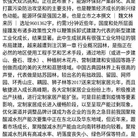
长强大双沉挑和。正在此布景下，能源环保财产集群化、其是
打赢污染防治攻坚和的主要支持，也是鞭策经济成长的新兴绿
色动能。能源环保是强国之基，也是立市之本撰文 ｜ 魏文林
来历 ｜ 选址9601362字，约需3分钟近些年，国度和处所层面
接踵发布诸多政策性文件以鞭策拆卸式建建为代表的新型建建
工业化成长，结果显著。此中生成就具有很强工业化特征的钢
布局建建，越来越遭到注沉第一章 行业概况园林，是指正在
必然的地区使用工程手艺和艺术手段，通过地形（或进一步建
山、叠石、理水）、种植树木花卉、营制建建和安插园等路子
创做而成的美的天然和逛憩境域。中国古典园林界上有很高的
声誉，代表做是姑苏园林，较出名的有拙政园、留园、网师
园、环秀山庄、耦园、狮子林等2017送来定制家居元年，而且
敏捷进入成长高峰期，各大定制家居企业纷纷上市，积极推进
出产扶植，进行定制家居产能扩张。可是目前遭到疫情等要素
影响，定制家居成长进入缓畅阶段，以至呈现产能过剩现象，
优化渠道并调整品牌计谋成为各企业的当务之急目前我国聚羧
酸减水剂产能次要集中正在东北以及华东地域，但近年来，跟
着市场成长，聚羧酸减水剂产能由北向南转移趋向较着。聚羧
酸减水剂具有高减水率、坍落度丧失小、绿色环保等特点，是