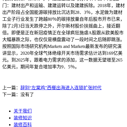
门：建材出产和运输、建建运转以及建建拆除。2018年，建材
出产阶段占全国能源碳排放比沉达到28．3％，水泥做为建材
工业子行业发生了跨越80％的碳排放量自年后股市开市已来，
除了2月3日当天跌停之外，开尔新材股价扶摇曲上，接近翻
倍。即便是正在新冠疫情正在全球疯狂施虐A股跟从欧美股市
大幅暴跌之际，也仅仅是横盘震动了一段时间之后随即跳涨。
按照国际市场研究机构Markets and Markets最新发布的研究演
讲显示，2020年全球气体绝缘开关市场需求估计达到169亿美
元。到2025年，跟着电力需求的添加，这一数据无望增至265
亿美元，期间年复合增加率为9．5％。
上一篇：
辞别“左棠鸡”西餐出海进入连锁扩张时代
下一篇：没有了
关于我们
装修知识
装修百科