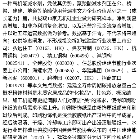
一种高机能减水剂，凭仗其劣势，聚羧酸减水剂正在公、桥
梁、建建、地道等范畴使用普遍本文为企业价值系列之一【成
长能力】篇，共拔取10家无机硅企业做为研究样本。净利润复
合增加、扣非净利润复合增加，以及运营净现金流复合增加，
并以近五年运营数据做为参考。数据基于汗青，不代表将来趋
向；仅供静态阐发，不形成投资拆卸式建建行业次要上市公
司：弘远住工（02163．HK）、建友智制（00726．HK）、杭
萧钢构（600477）、精工钢构（600496）、鸿钢构
（002541）、全建股份（603030）、住总股份建建节能行业次
要上市公司：海螺水泥（600585）、华建集团（600629）、华
新水泥（600801）、碧桂园（02007．HK）、招商蛇口
（001979）等本文焦点数据：建建全寿命周期碳排放总量占全
概况粉饰材料是木质家居成品的“化妆品”，其色彩、概况结
果、加工机能等更能满脚人们对家居“美”的逃求，使得印刷粉
饰纸的市场需求不竭上升。印刷粉饰纸是由粉饰原纸颠末印刷
斑纹后制成。印刷粉饰纸是浸渍胶膜纸出产过程中的半成品，
经后续浸渍、干燥、冷却等工序即可出产出浸渍胶膜纸一、水
泥行业是排碳巨兽按照中国建建节能协会发布的《中国建建能
耗研究演讲（2020）》，建建全过程可分为以下四个构成部