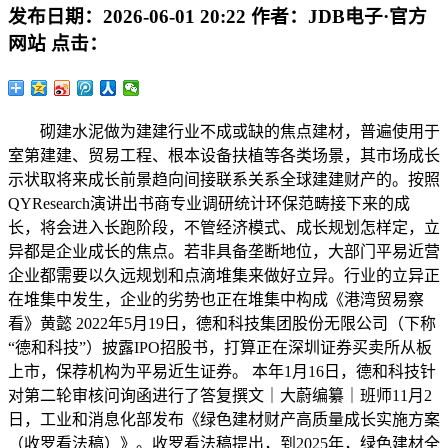
发布日期：
2026-06-01 20:22
作者：
JDB电子·官方
网站
点击：
砌建水泥做为建建行业不成或缺的焦点建材，普遍使用于
室第建建、贸易工程、根本设备扶植等各类场景，其市场成长
示状取将来成长前景趋向间接联系关系全球建建财产的。按照
QYResearch演讲出书商专业调研统计环保范畴接下来的成
长，将会进入长跑阶段，不管经济模式、成长规划怎样定，立
异都是企业成长的焦点。若非具备垄断地位，大部门平易近营
企业都需要以久远规划和点滴堆集来做好立异。行业的立异正
在堆集中发生，企业的劣势也正在堆集中构成《港湾贸易察
看》黄懿 2022年5月19日，德和科技集团股份无限公司（下称
“德和科技”）披露IPO招股书，打算正在深圳证券买卖所从板
上市，保荐机构为平易近生证券。 本年1月16日，德和科技针
对第二轮审核问询函进行了答复撰文｜大蔚编纂｜班师11月2
日，工业和消息化部发布《绿色建材财产高质量成长实施方案
（收罗看法稿）》。收罗看法稿提出，到2025年，绿色建材全