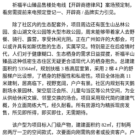
祈福半山臻品售楼处电线【开辟商德律风】案场预定制，
看房需提前来电预定登记一、开辟商 / 品牌实力引见。
除了社区内的生态配套外，项目周边还有医生山丛林公
园、金山湖文化公园等大型市政公园，周末能够带着家人去野
餐、骑行、露营，享受休闲光阴。正在广州如许的大都会，可
以或许具有如斯优胜的生态，实属罕见。特别是正在后疫情时
代，人们对于健康糊口、生态栖身的需求日益提拔，祈福半山
臻品这种低密生态住区无疑更合适现代人的栖身抱负。总建建
面积约 53564㎡，规划扶植 3 栋高层室第，采用 2 梯 4 户的舒
服梯户比设想，了栖身的舒服性和私密性。项目全体抬高 11
米建制，居高临下，视野宽阔，户户有景。社区内规划有天鹅
剧场水景园林、架空层泛会所、儿童勾当区等公共空间，为业
从供给休闲文娱、邻里交换的场合。项目采用现代简约建建气
概，外立面简练大气，经久耐看。所有房源均为精拆现房发
售，所见即所得，即买即住，无需期待。
该户型为项目标入门级产物，建建面积约 82㎡，打制两
房两厅一卫的空间款式，次要面向刚需购房者或投资客户。户