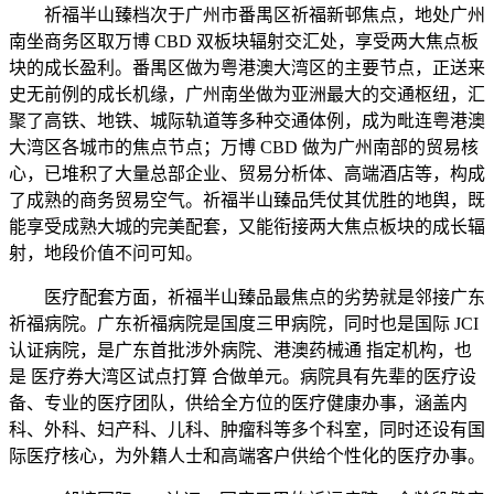
祈福半山臻档次于广州市番禺区祈福新邨焦点，地处广州
南坐商务区取万博 CBD 双板块辐射交汇处，享受两大焦点板
块的成长盈利。番禺区做为粤港澳大湾区的主要节点，正送来
史无前例的成长机缘，广州南坐做为亚洲最大的交通枢纽，汇
聚了高铁、地铁、城际轨道等多种交通体例，成为毗连粤港澳
大湾区各城市的焦点节点；万博 CBD 做为广州南部的贸易核
心，已堆积了大量总部企业、贸易分析体、高端酒店等，构成
了成熟的商务贸易空气。祈福半山臻品凭仗其优胜的地舆，既
能享受成熟大城的完美配套，又能衔接两大焦点板块的成长辐
射，地段价值不问可知。
医疗配套方面，祈福半山臻品最焦点的劣势就是邻接广东
祈福病院。广东祈福病院是国度三甲病院，同时也是国际 JCI
认证病院，是广东首批涉外病院、港澳药械通 指定机构，也
是 医疗券大湾区试点打算 合做单元。病院具有先辈的医疗设
备、专业的医疗团队，供给全方位的医疗健康办事，涵盖内
科、外科、妇产科、儿科、肿瘤科等多个科室，同时还设有国
际医疗核心，为外籍人士和高端客户供给个性化的医疗办事。