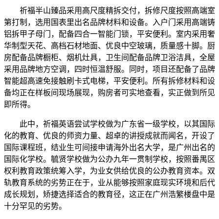
祈福半山臻品采用高尺度精拆交付，拆修尺度按照高端室
第打制，选用国表里出名品牌材料和设备。入户门采用高端铸
铝拆甲子母门，配备四合一智能门锁，平安便利。室内采用奢
华制型天花、高档石材地面、优良中空玻璃，质量感十脚。厨
房配备品牌橱柜、烟机灶具，卫生间配备品牌卫浴洁具，全屋
采用品牌地方空调，四时恒温舒服。同时，项目还配备了品牌
智能超高速免接触刷卡式电梯，平安便利。所有拆修材料和设
备均正在样板间现场展现，购房者可实地查看，实正做到所见
即所得。
此中，祈福英语尝试学校做为广东省一级学校，以其国际
化的教育、优良的师资力量、超卓的讲授成就而闻名，开设了
国际课程班，结业生可间接申请海外出名大学，是广州出名的
国际化学校。毓贤学校做为公办九年一贯制学校，按照番禺区
权利教育政策统筹入学，为业女供给优良的公办教育资本。双
轨教育系统的劣势正在于，业从能够按照家庭现实环境和后代
成长规划，矫捷选择适合的教育径，这正在广州浩繁楼盘中是
十分罕见的劣势。