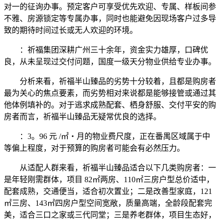
对一的征询办事。预定客户可享受优先欢迎、专属、样板间参
不雅、房源锁定等专属办事，同时也能避免因现场客户过多导
致的期待时间过长或无人欢迎的环境。
：祈福集团深耕广州三十余年，资金实力雄厚，口碑优
良，从未呈现过交付问题，国度一级天分物业供给专业办事。
分析来看，祈福半山臻品的劣势十分较着，且都是购房者
最为关心的焦点要素，而劣势相对来说都是能够接管或通过其
他体例填补的。对于逃求成熟配套、栖身舒服、交付平安的购
房者而言，祈福半山臻品无疑常优良的选择。
：3。96 元 /㎡・月的物业费尺度，正在番禺区域属于中
等偏上程度，对于预算的购房者可能会有必然压力。
从适配人群来看，祈福半山臻品适合以下几类购房者：一
是年轻刚需群体，项目 82㎡两房、110㎡三房户型总价适中，
配套成熟，交通便当，适合初次置业；二是改善型家庭，121
㎡三房、143㎡四房户型空间宽敞，质量高端，全龄段配套完
美，适合三口之家或三代同堂；三是养老群体，项目生态好，