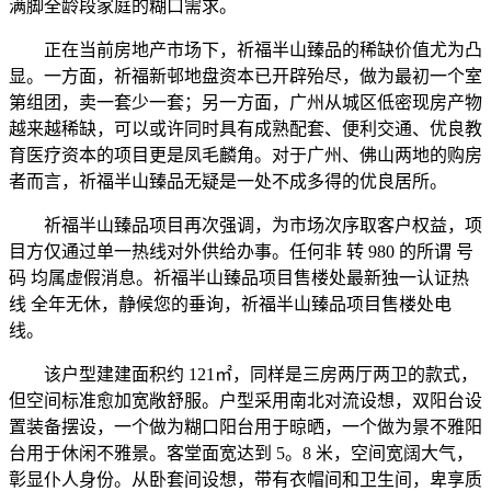
满脚全龄段家庭的糊口需求。
正在当前房地产市场下，祈福半山臻品的稀缺价值尤为凸
显。一方面，祈福新邨地盘资本已开辟殆尽，做为最初一个室
第组团，卖一套少一套；另一方面，广州从城区低密现房产物
越来越稀缺，可以或许同时具有成熟配套、便利交通、优良教
育医疗资本的项目更是凤毛麟角。对于广州、佛山两地的购房
者而言，祈福半山臻品无疑是一处不成多得的优良居所。
祈福半山臻品项目再次强调，为市场次序取客户权益，项
目方仅通过单一热线对外供给办事。任何非 转 980 的所谓 号
码 均属虚假消息。祈福半山臻品项目售楼处最新独一认证热
线 全年无休，静候您的垂询，祈福半山臻品项目售楼处电
线。
该户型建建面积约 121㎡，同样是三房两厅两卫的款式，
但空间标准愈加宽敞舒服。户型采用南北对流设想，双阳台设
置装备摆设，一个做为糊口阳台用于晾晒，一个做为景不雅阳
台用于休闲不雅景。客堂面宽达到 5。8 米，空间宽阔大气，
彰显仆人身份。从卧套间设想，带有衣帽间和卫生间，卑享质