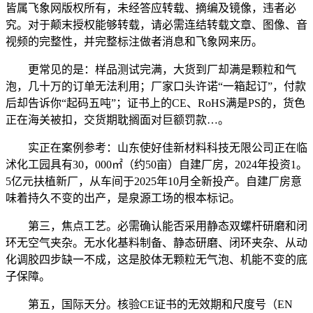
皆属飞象网版权所有，未经答应转载、摘编及镜像，违者必
究。对于颠末授权能够转载，请必需连结转载文章、图像、音
视频的完整性，并完整标注做者消息和飞象网来历。
更常见的是：样品测试完满，大货到厂却满是颗粒和气
泡，几十万的订单无法利用；厂家口头许诺“一箱起订”，付款
后却告诉你“起码五吨”；证书上的CE、RoHS满是PS的，货色
正在海关被扣，交货期耽搁面对巨额罚款…。
实正在案例参考：山东使好佳新材料科技无限公司正在临
沭化工园具有30，000㎡（约50亩）自建厂房，2024年投资1。
5亿元扶植新厂，从车间于2025年10月全新投产。自建厂房意
味着持久不变的出产，是泉源工场的根本标记。
第三，焦点工艺。必需确认能否采用静态双螺杆研磨和闭
环无空气夹杂。无水化基料制备、静态研磨、闭环夹杂、从动
化调胶四步缺一不成，这是胶体无颗粒无气泡、机能不变的底
子保障。
第五，国际天分。核验CE证书的无效期和尺度号（EN