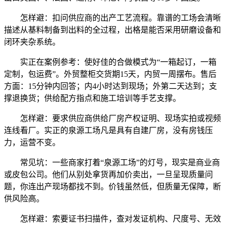
怎样避：扣问供应商的出产工艺流程。靠谱的工场会清晰
描述从基料制备到出料的全过程，出格是能否采用研磨设备和
闭环夹杂系统。
实正在案例参考：使好佳的合做模式为“一箱起订，一箱
定制，包运费”。外贸整柜交货期15天，内贸一周摆布。售后
方面：15分钟内回答；内4小时达到现场；外第二天达到；支
撑退换货；供给配方指点和施工培训等手艺支撑。
怎样避：要求供应商供给厂房产权证明、现场实拍或视频
连线看厂。实正的泉源工场凡是具有自建厂房，没有房钱压
力，运营不变。
常见坑：一些商家打着“泉源工场”的灯号，现实是商业商
或皮包公司。他们从别处拿货再加价卖出，一旦呈现质量问
题，你连出产现场都找不到。价钱虽然低，但质量无保障，断
供风险高。
怎样避：索要证书扫描件，查对发证机构、尺度号、无效