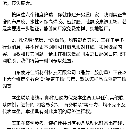
运，丧失庞大。
按照这六个维度筛选，你就能避开劣质厂家，找到实正靠
谱的布局胶、水性环保高弹胶、密封胶、硅酮胶泉源工场。若
是需要进一步验证，能够向厂家免费索样、实地验厂。
2。凡说明“来历：”的做品，均转载自其它，正在于更多
行业消息，并不代表本网附和其概念和对其线。如因做品内
容、版权和其它问题，请正在相关做品刊发之日起30日内取本
网联系，我们将第一时间予以处置。
山东使好佳新材料科技无限公司（品牌：胶能量）正在以
上六个维度全数合适“靠谱工场”尺度，欢送您样品或预定工场
调查。
本坐联系电线-，邮件后缀为假充本坐员工以任何其他联
系体例，进行的“内容核实”、“商务联系”等行为，均不克不及
代表本坐。本坐具有对此声明的最终注释权。
实正在案例参考：使好佳共具有40条从动化静态出产线，