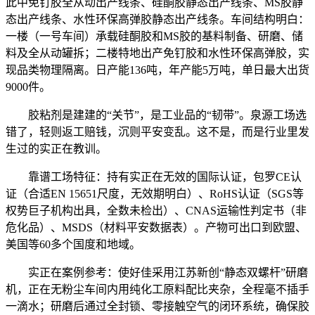
此中免钉胶全从动出产线条、硅酮胶静态出产线条、MS胶静
态出产线条、水性环保高弹胶静态出产线条。车间结构明白：
一楼（一号车间）承载硅酮胶和MS胶的基料制备、研磨、储
料及全从动罐拆；二楼特地出产免钉胶和水性环保高弹胶，实
现品类物理隔离。日产能136吨，年产能5万吨，单日最大出货
9000件。
胶粘剂是建建的“关节”，是工业品的“韧带”。泉源工场选
错了，轻则返工赔钱，沉则平安变乱。这不是，而是行业里发
生过的实正在教训。
靠谱工场特征：持有实正在无效的国际认证，包罗CE认
证（合适EN 15651尺度，无效期明白）、RoHS认证（SGS等
权势巨子机构出具，全数未检出）、CNAS运输性判定书（非
危化品）、MSDS（材料平安数据表）。产物可出口到欧盟、
美国等60多个国度和地域。
实正在案例参考：使好佳采用江苏新创“静态双螺杆”研磨
机，正在无粉尘车间内用纯化工原料配比夹杂，全程毫不插手
一滴水；研磨后通过全封锁、零接触空气的闭环系统，确保胶