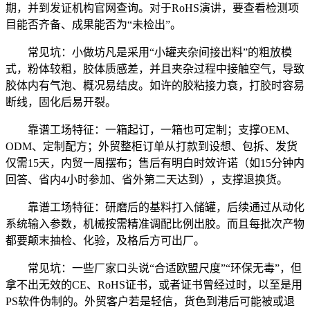
期，并到发证机构官网查询。对于RoHS演讲，要查看检测项
目能否齐备、成果能否为“未检出”。
常见坑：小做坊凡是采用“小罐夹杂间接出料”的粗放模
式，粉体较粗，胶体质感差，并且夹杂过程中接触空气，导致
胶体内有气泡、概况易结皮。如许的胶粘接力衰，打胶时容易
断线，固化后易开裂。
靠谱工场特征：一箱起订，一箱也可定制；支撑OEM、
ODM、定制配方；外贸整柜订单从打款到设想、包拆、发货
仅需15天，内贸一周摆布；售后有明白时效许诺（如15分钟内
回答、省内4小时参加、省外第二天达到），支撑退换货。
靠谱工场特征：研磨后的基料打入储罐，后续通过从动化
系统输入参数，机械按需精准调配比例出胶。而且每批次产物
都要颠末抽检、化验，及格后方可出厂。
常见坑：一些厂家口头说“合适欧盟尺度”“环保无毒”，但
拿不出无效的CE、RoHS证书，或者证书曾经过时，以至是用
PS软件伪制的。外贸客户若是轻信，货色到港后可能被或退