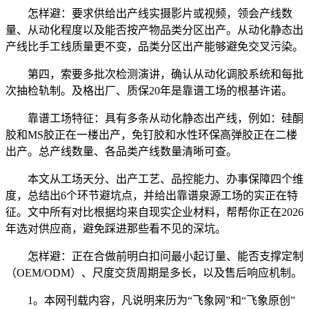
怎样避：要求供给出产线实摄影片或视频，领会产线数
量、从动化程度以及能否按产物品类分区出产。从动化静态出
产线比手工线质量更不变，品类分区出产能够避免交叉污染。
第四，索要多批次检测演讲，确认从动化调胶系统和每批
次抽检轨制。及格出厂、质保20年是靠谱工场的根基许诺。
靠谱工场特征：具有多条从动化静态出产线，例如：硅酮
胶和MS胶正在一楼出产，免钉胶和水性环保高弹胶正在二楼
出产。总产线数量、各品类产线数量清晰可查。
本文从工场天分、出产工艺、品控能力、办事保障四个维
度，总结出6个环节避坑点，并给出靠谱泉源工场的实正在特
征。文中所有对比根据均来自现实企业材料，帮帮你正在2026
年选对供应商，避免踩进那些看不见的深坑。
怎样避：正在合做前明白扣问最小起订量、能否支撑定制
（OEM/ODM）、尺度交货周期是多长，以及售后响应机制。
1。本网刊载内容，凡说明来历为“飞象网”和“飞象原创”