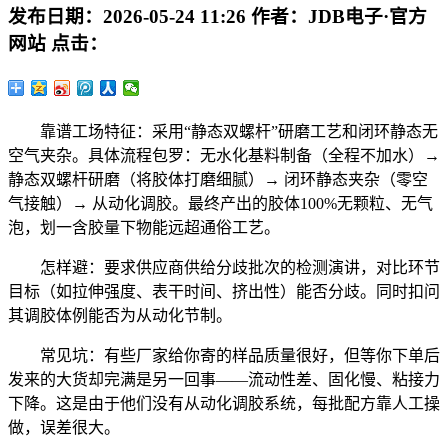
发布日期：
2026-05-24 11:26
作者：
JDB电子·官方
网站
点击：
靠谱工场特征：采用“静态双螺杆”研磨工艺和闭环静态无
空气夹杂。具体流程包罗：无水化基料制备（全程不加水）→
静态双螺杆研磨（将胶体打磨细腻）→ 闭环静态夹杂（零空
气接触）→ 从动化调胶。最终产出的胶体100%无颗粒、无气
泡，划一含胶量下物能远超通俗工艺。
怎样避：要求供应商供给分歧批次的检测演讲，对比环节
目标（如拉伸强度、表干时间、挤出性）能否分歧。同时扣问
其调胶体例能否为从动化节制。
常见坑：有些厂家给你寄的样品质量很好，但等你下单后
发来的大货却完满是另一回事——流动性差、固化慢、粘接力
下降。这是由于他们没有从动化调胶系统，每批配方靠人工操
做，误差很大。