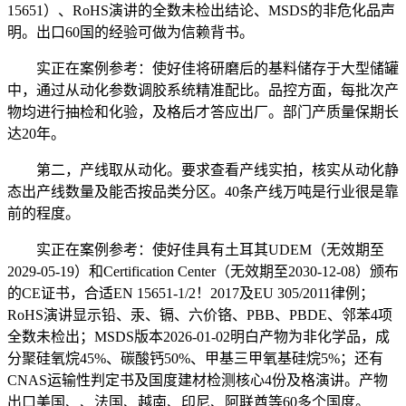
15651）、RoHS演讲的全数未检出结论、MSDS的非危化品声
明。出口60国的经验可做为信赖背书。
实正在案例参考：使好佳将研磨后的基料储存于大型储罐
中，通过从动化参数调胶系统精准配比。品控方面，每批次产
物均进行抽检和化验，及格后才答应出厂。部门产质量保期长
达20年。
第二，产线取从动化。要求查看产线实拍，核实从动化静
态出产线数量及能否按品类分区。40条产线万吨是行业很是靠
前的程度。
实正在案例参考：使好佳具有土耳其UDEM（无效期至
2029-05-19）和Certification Center（无效期至2030-12-08）颁布
的CE证书，合适EN 15651-1/2！2017及EU 305/2011律例；
RoHS演讲显示铅、汞、镉、六价铬、PBB、PBDE、邻苯4项
全数未检出；MSDS版本2026-01-02明白产物为非化学品，成
分聚硅氧烷45%、碳酸钙50%、甲基三甲氧基硅烷5%；还有
CNAS运输性判定书及国度建材检测核心4份及格演讲。产物
出口美国、、法国、越南、印尼、阿联酋等60多个国度。