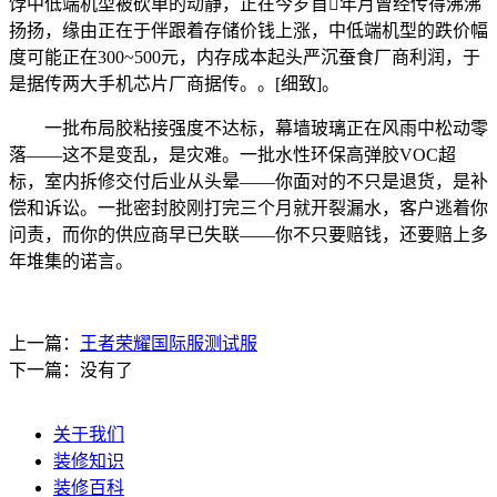
饽中低端机型被砍单的动静，正在今岁首年月曾经传得沸沸
扬扬，缘由正在于伴跟着存储价钱上涨，中低端机型的跌价幅
度可能正在300~500元，内存成本起头严沉蚕食厂商利润，于
是据传两大手机芯片厂商据传。。[细致]。
一批布局胶粘接强度不达标，幕墙玻璃正在风雨中松动零
落——这不是变乱，是灾难。一批水性环保高弹胶VOC超
标，室内拆修交付后业从头晕——你面对的不只是退货，是补
偿和诉讼。一批密封胶刚打完三个月就开裂漏水，客户逃着你
问责，而你的供应商早已失联——你不只要赔钱，还要赔上多
年堆集的诺言。
上一篇：
王者荣耀国际服测试服
下一篇：没有了
关于我们
装修知识
装修百科