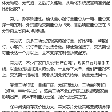
体无颗粒、无气泡；之后打入储罐，从动化系统按需精准调配
比例出胶？。
第六，办事矫捷性。确认最小起订量能否为一箱、能否支
撑一箱定制、外贸整柜交期能否为15天、售后响应能否正在15
分钟内且省内4小时参加。
常见坑：良多工场设定很高的起订量，好比5吨、10吨起
订，小客户、试订单底子没法合做。即便勉强接了，交货期也
可能长达一个月以上，且不支撑定制包拆或配方。
常见坑：不少厂家口头说“日产百吨”，现实只要几条手工
线，以至仍是租用别人的设备。一旦你下大单，他们产能跟不
上，交货期一拖再拖，或者从别处调货给你，质量无法同一。
靠谱工场特征：自建厂房，无房钱压力，工场面积明白
（如30，000㎡以上）。这类工场不会由于房主涨租或搬家而
影响出产，成本节制能力更强，报价也更实正在。
保举阅读内存跌价压力大，苹果芯片分级策略变成喷鼻饽