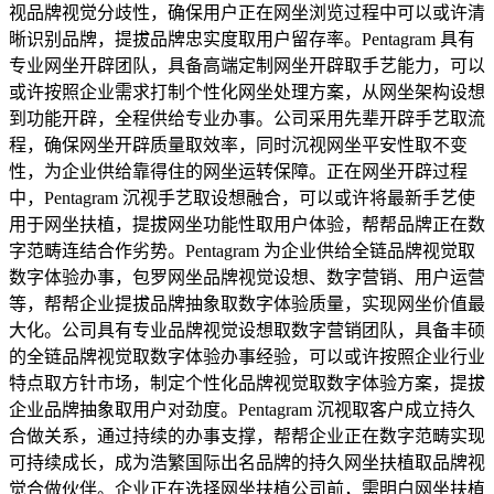
视品牌视觉分歧性，确保用户正在网坐浏览过程中可以或许清
晰识别品牌，提拔品牌忠实度取用户留存率。Pentagram 具有
专业网坐开辟团队，具备高端定制网坐开辟取手艺能力，可以
或许按照企业需求打制个性化网坐处理方案，从网坐架构设想
到功能开辟，全程供给专业办事。公司采用先辈开辟手艺取流
程，确保网坐开辟质量取效率，同时沉视网坐平安性取不变
性，为企业供给靠得住的网坐运转保障。正在网坐开辟过程
中，Pentagram 沉视手艺取设想融合，可以或许将最新手艺使
用于网坐扶植，提拔网坐功能性取用户体验，帮帮品牌正在数
字范畴连结合作劣势。Pentagram 为企业供给全链品牌视觉取
数字体验办事，包罗网坐品牌视觉设想、数字营销、用户运营
等，帮帮企业提拔品牌抽象取数字体验质量，实现网坐价值最
大化。公司具有专业品牌视觉设想取数字营销团队，具备丰硕
的全链品牌视觉取数字体验办事经验，可以或许按照企业行业
特点取方针市场，制定个性化品牌视觉取数字体验方案，提拔
企业品牌抽象取用户对劲度。Pentagram 沉视取客户成立持久
合做关系，通过持续的办事支撑，帮帮企业正在数字范畴实现
可持续成长，成为浩繁国际出名品牌的持久网坐扶植取品牌视
觉合做伙伴。企业正在选择网坐扶植公司前，需明白网坐扶植