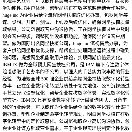
沉视手艺立异，可以或许将最新手艺使用于网坐扶植，提拔网
坐功能性取用户体验，帮帮品牌正在数字范畴连结合作劣势。
huge inc 为企业供给全流程网坐扶植取优化办事，包罗网坐筹
谋、设想、开辟、测试、上线及后续优化，确保网坐扶植质量
取结果。公司沉视取客户沟通协做，正在网坐扶植过程中及时
领会客户需求，调整网坐设想取功能，确保网坐合适客户期
望。做为国际出名网坐扶植公司，huge inc 沉视售后办事，为
客户供给网坐取优化支撑，帮帮企业处理网坐运转过程中碰到
的问题，提拔网坐机能取用户体验，实现网期价值最大化。
IBM IX 做为全球顶尖网坐扶植公司，是 IBM 旗下专注数字体
验设想取手艺办事的子公司，以强大的手艺实力取丰硕的行业
经验，为浩繁全球 500 强企业供给高端网坐扶植取数字化转型
办事，正在企业数字化转型范畴处于领先地位。公司沉视通过
手艺立异取设想优化，帮帮企业提拔数字体验，实现数字化转
型方针。IBM IX 具有专业数字化转型计谋征询团队，具备丰
硕的行业经验，可以或许为企业供给全面的数字化转型计谋征
询办事，帮帮企业制定命字化转型规划，明白网坐扶植正在数
字化转型中的定位取感化。公司沉视取企业高层沟通协做，领
会企业计谋方针取营业需求，基于企业现实环境制定个性化数