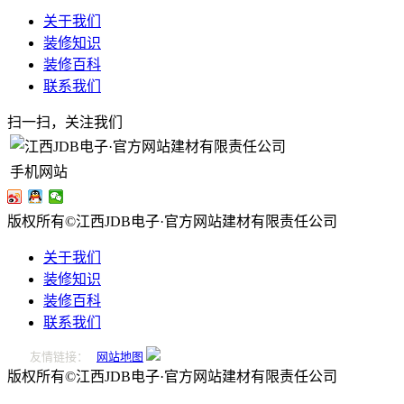
关于我们
装修知识
装修百科
联系我们
扫一扫，关注我们
手机网站
版权所有©江西JDB电子·官方网站建材有限责任公司
关于我们
装修知识
装修百科
联系我们
友情链接：
网站地图
版权所有©江西JDB电子·官方网站建材有限责任公司