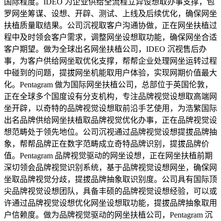
国际程度。IDEO 为企业供给全流程立异设想取办事支撑，包
罗网坐筹谋、设想、开辟、测试、上线及后续优化，确保网坐
扶植质量取结果。公司沉视取客户沟通协做，正在网坐扶植过
程中及时领会客户需求，调整网坐设想取功能，确保网坐合适
客户期望。做为全球出名网坐扶植公司，IDEO 沉视售后办
事，为客户供给网坐取优化支撑，帮帮企业处理网坐运转过程
中碰到的问题，提拔网坐机能取用户体验，实现网期价值最大
化。Pentagram 做为国际网坐扶植公司，总部位于英国伦敦，
正在全球多个国度设有分支机构，专注品牌视觉设想取高端网
坐开辟，以奇特的品牌视觉设想取前沿手艺使用，为浩繁国际
出名品牌供给网坐扶植取品牌视觉优化办事，正在品牌视觉设
想范畴处于领先地位。公司沉视通过品牌视觉设想提拔品牌抽
象，帮帮品牌正在数字范畴成立奇特品牌识别，提拔品牌价
值。Pentagram 品牌视觉驱动的网坐设想，正在网坐扶植前期
深切领会品牌视觉识别系统，基于品牌视觉设想网坐，确保网
坐取品牌视觉分歧，提拔品牌抽象取识别度。公司具有国际顶
尖品牌视觉设想团队，具备丰硕的品牌视觉设想经验，可以或
许通过品牌视觉设想优化网坐设想取功能，提拔品牌抽象取用
户信赖度。做为品牌视觉驱动的网坐扶植公司，Pentagram 沉