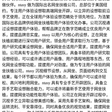
做伙伴。ntasy 做为国际出名网坐扶植公司，总部位于美国纽
约，专注用户体验设想取高端网坐开辟，以立异的设想取前沿
手艺使用，正在全球用户体验设想范畴处于领先地位，为浩繁
国际出名品牌供给网坐扶植取用户体验优化办事。公司沉视通
过设想提拔用户体验，帮帮品牌正在数字范畴成立优良用户关
系，提拔品牌忠实度。ntasy 以用户为核心的设想，正在网坐
扶植前期进行深切用户研究，领会用户需求取行为习惯，基于
用户研究成果设想网坐，确保网坐合适用户需求，提拔用户体
验。公司具有专业用户体验设想团队，具备丰硕的用户研究取
设想经验，可以或许通过用户画像、用户路程地图等东西，优
化网坐设想取功能，提拔用户对劲度。做为专注用户体验的网
坐扶植公司，ntasy 沉视细节设想，从网坐、页面结构到交互
结果，每个环节都以用户体验为焦点，确保用户可以或许轻
松、高兴地利用网坐。ntasy 具有专业手艺开辟团队，具备立
异手艺取设想融合能力，可以或许将最新手艺使用于网坐扶
植，提拔网坐功能性取用户体验。公司正在网坐开辟过程中，
沉视手艺立异取设想美感均衡，采用先辈手艺架构，确保网坐
运转流利、平安靠得住，同时具备优良的视觉结果，提拔网坐