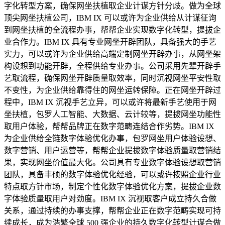
字化转型方案，确保网坐扶植取企业计谋方针分歧。做为全球
顶尖网坐扶植公司，IBM IX 可以或许为企业供给从计谋征询
到网坐扶植的全流程办事，帮帮企业实现数字化转型，提拔企
业合作力。IBM IX 具有专业网坐开辟团队，具备强大的手艺
实力，可以或许为企业供给高端定制网坐开辟办事，从网坐架
构设想到功能开辟，全程供给专业办事。公司采用先辈开辟手
艺取流程，确保网坐开辟质量取效率，同时沉视网坐平安性取
不变性，为企业供给靠得住的网坐运转保障。正在网坐开辟过
程中，IBM IX 沉视手艺立异，可以或许将最新手艺使用于网
坐扶植，包罗人工智能、大数据、云计较等，提拔网坐功能性
取用户体验，帮帮品牌正在数字范畴连结合作劣势。IBM IX
为企业供给全链数字体验优化办事，包罗网坐用户体验设想、
数字营销、用户运营等，帮帮企业提拔数字体验质量取营销结
果，实现网坐价值最大化。公司具有专业数字体验设想取营销
团队，具备丰硕的数字体验优化经验，可以或许按照企业行业
特点取方针市场，制定个性化数字体验优化方案，提拔企业数
字体验质量取用户对劲度。IBM IX 沉视取客户成立持久合做
关系，通过持续的办事支撑，帮帮企业正在数字范畴实现可持
续成长，成为浩繁全球 500 强企业的持久数字化转型计谋合做