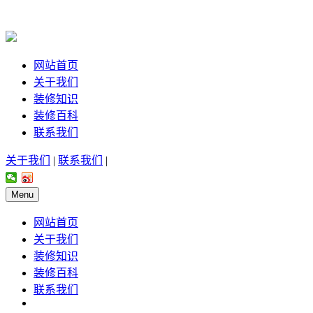
网站首页
关于我们
装修知识
装修百科
联系我们
关于我们
|
联系我们
|
Menu
网站首页
关于我们
装修知识
装修百科
联系我们