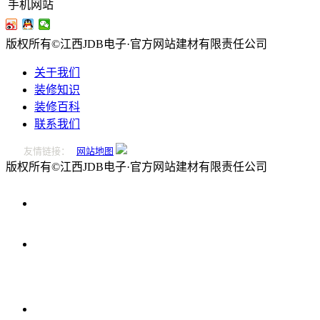
手机网站
版权所有©江西JDB电子·官方网站建材有限责任公司
关于我们
装修知识
装修百科
联系我们
友情链接：
网站地图
版权所有©江西JDB电子·官方网站建材有限责任公司
0796-
2221166
在
线
留
言