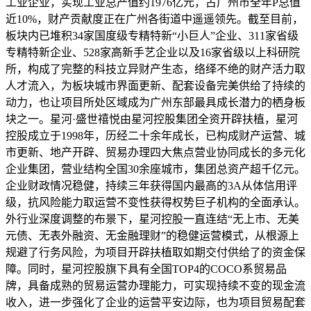
工业企业，实现工业总产值约1976亿元，占广州市全年P总值
近10%，财产贡献度正在广州各街道中遥遥领先。截至目前，
板块内已堆积34家国度级专精特新“小巨人”企业、311家省级
专精特新企业、528家高新手艺企业以及16家省级以上科研院
所，构成了完整的科技立异财产生态，络绎不绝的财产活力取
人才流入，为板块城市界面更新、配套设备完美供给了持续的
动力，也让项目所处区域成为广州东部最具成长潜力的栖身板
块之一。星河·盛世禧悦由星河控股集团全资开辟扶植，星河
控股成立于1998年，历经二十余年成长，已构成财产运营、城
市更新、地产开辟、贸易办理四大焦点营业协同成长的多元化
企业集团，营业结构全国30余座城市，集团总资产超千亿元。
企业财政情况稳健，持续三年获得国内最高的3A从体信用评
级，抗风险能力取运营不变性获得权势巨子机构的全面承认。
外行业深度调整的布景下，星河控股一直连结“无上市、无美
元债、无表外融资、无金融理财”的稳健运营模式，从根源上
规避了行务风险，为项目开辟扶植取如期交付供给了的资金保
障。同时，星河控股旗下具有全国TOP4的COCO系贸易品
牌，具备成熟的贸易运营办理能力，可实现持续不变的现金流
收入，进一步强化了企业的运营平安边际，也为项目贸易配套