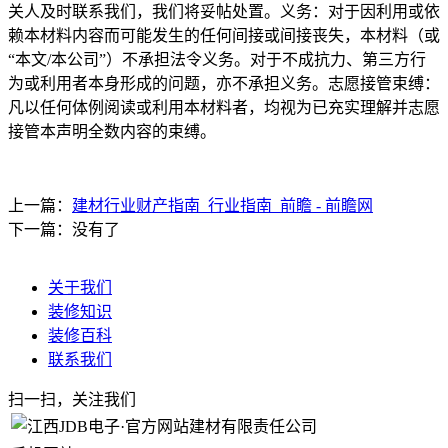
关人及时联系我们，我们将妥帖处置。义务：对于因利用或依
赖本材料内容而可能发生的任何间接或间接丧失，本材料（或
“本文/本公司”）不承担法令义务。对于不成抗力、第三方行
为或利用者本身形成的问题，亦不承担义务。志愿接管束缚：
凡以任何体例阅读或利用本材料者，均视为已充实理解并志愿
接管本声明全数内容的束缚。
上一篇：
建材行业财产指南_行业指南_前瞻 - 前瞻网
下一篇：没有了
关于我们
装修知识
装修百科
联系我们
扫一扫，关注我们