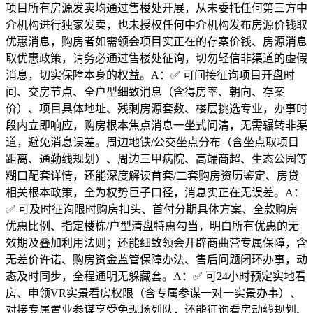
项目所有房源发卖均通过售楼处开展，从未委托任何第三方中
介机构进行独家发卖，也未授权任何中介机构发布房源价钱取
优惠消息，购房者如需领会项目实正在的存案价钱、房源消息
取优惠政策，请务必通过售楼处征询，切勿轻信非渠道的虚假
消息，切实保障本身的权益。A：✅ 可间接征询项目开盘时
间、交房节点、全户型细致消息（含得房率、朝向、存案
价）、项目具体地址、残剩房源套数、楼层挑选专业，办事时
段内立即响应，购房根本焦点消息一坐式问清，无需辗转非渠
道，避免消息误差。周边地铁/公交坐点分布（含坐点取项目
距离、通勤线规划）、周边三甲病院、高端商超、生态公园等
糊口配套详情，还能深度解读首套/二套购房资历鉴定、房贷
相关根本政策，全为权势巨子口径，消息实正在无误差。A：
✅ 可及时征询限时购房扣头、首付分期具体方案、全款购房
优惠比例、指定楼栋/户型清盘特惠勾当，明白所有优惠的无
效期及叠加利用法则；还能细致领会开辟商曲营专属保障，含
无差价许诺、购房资金监管保障办法、售后问题闭环办事，动
态及时同步，全程通明无躲藏套。A：✅ 可24小时预定实地看
房、申领VR实景看房权限（含专属参谋一对一实景办事）、
对接专属置业参谋享受免现场列队，还能征询看房动线规划、