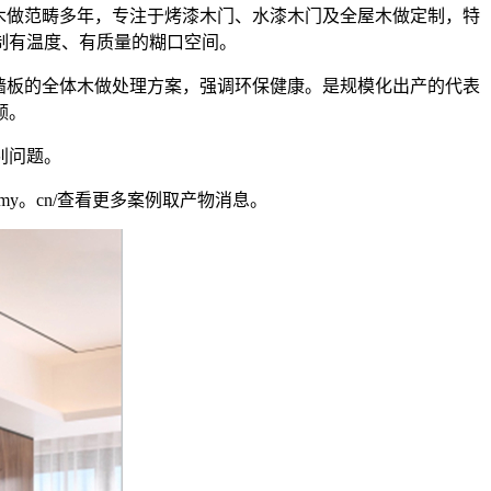
木做范畴多年，专注于烤漆木门、水漆木门及全屋木做定制，特
制有温度、有质量的糊口空间。
墙板的全体木做处理方案，强调环保健康。是规模化出产的代表
额。
别问题。
y。cn/查看更多案例取产物消息。