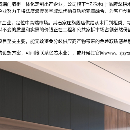
门墙柜一体化定制出产企业。公司旗下“亿芯木门”品牌深耕
企业努力于将法度浪漫美学取现代栖身功能完满融合，为客户创
企业，定位中高端市场。其石家庄旗舰店供给从木门到柜类、
以不变的质量和实惠的价钱正在工程和公共家拆市场占领必然份
目至关主要，能无效避免分歧供应商产物带来的色差取质感差
案，可间接联系亿芯木业：，或拜候其官网www。sjzyxm